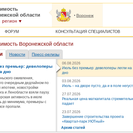
имость
нежской области
Воронеж
 регион
ФОРУМ
КОНСУЛЬТАЦИЯ СПЕЦИАЛИСТОВ
имость Воронежской области
и
Новости
Пресс-релизы
06.08.2026
ез премьер: девелоперы
Июль без премьер: девелоперы легли на
а дно
дно
ньского оживления,
03.08.2026
го очередным дедлайном по
Июль – на дворе пусто, да и в поле негус
 ипотеке, новостройки
га и Ленобласти взяли паузу.
27.07.2026
рская активность в июле
Реальная цена маткапитала стремитель
ь до минимума, премьеры с
падает
все пропали.
23.07.2026
Завершение строительства проекта
«Квартал-парк УЮТный»
Архив статей