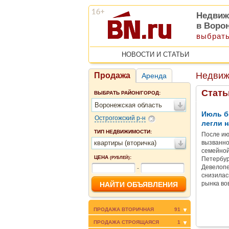
Недвиж
в Воро
выбрать
НОВОСТИ И СТАТЬИ
Недвиж
Продажа
Аренда
Стать
ВЫБРАТЬ РАЙОН/ГОРОД:
Воронежская область
Июль б
Острогожский р-н
легли н
ТИП НЕДВИЖИМОСТИ:
После ию
квартиры (вторичка)
вызванно
семейной
ЦЕНА
:
(РУБЛЕЙ)
Петербур
Девелопе
-
снизилас
рынка во
ПРОДАЖА ВТОРИЧНАЯ
91
ПРОДАЖА СТРОЯЩАЯСЯ
1