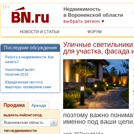
Недвижимость
в Воронежской области
выбрать регион
НОВОСТИ И СТАТЬИ
ФОРУМ
Уличные светильники
Последние обсуждения
для участка, фасада 
Работа в недвижимости. Как
начать?
Налоговый вычет:
позитив-2016
Юридическая чистота
квартиры: проверяем сами
Продажа
Аренда
поэтому важно понимат
ВЫБРАТЬ РАЙОН/ГОРОД:
именно под ваши цели
Воронежская область
ТИП НЕДВИЖИМОСТИ: