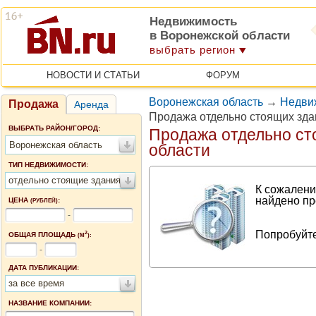
Недвижимость
в Воронежской области
выбрать регион
НОВОСТИ И СТАТЬИ
ФОРУМ
Воронежская область
→
Недви
Продажа
Аренда
Продажа отдельно стоящих зда
ВЫБРАТЬ РАЙОН/ГОРОД:
Продажа отдельно ст
Воронежская область
области
ТИП НЕДВИЖИМОСТИ:
отдельно стоящие здания
К сожалени
найдено пр
ЦЕНА
:
(РУБЛЕЙ)
-
Попробуйте
2
ОБЩАЯ ПЛОЩАДЬ
(М
):
-
ДАТА ПУБЛИКАЦИИ:
за все время
НАЗВАНИЕ КОМПАНИИ: