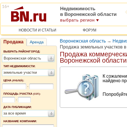
Недвижимость
в Воронежской области
выбрать регион
НОВОСТИ И СТАТЬИ
ФОРУМ
Воронежская область
→
Недви
Продажа
Аренда
Продажа земельных участков в
ВЫБРАТЬ РАЙОН/ГОРОД:
Продажа коммерчески
Воронежская область
Воронежской области
ТИП НЕДВИЖИМОСТИ:
земельные участки
К сожалени
найдено пр
ЦЕНА
:
(РУБЛЕЙ)
-
Попробуйте
ПЛОЩАДЬ УЧАСТКА
(СОТ.):
-
ДАТА ПУБЛИКАЦИИ:
за все время
НАЗВАНИЕ КОМПАНИИ: