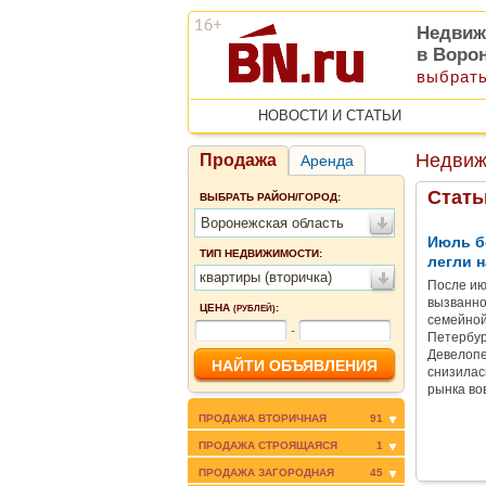
Недвиж
в Воро
выбрать
НОВОСТИ И СТАТЬИ
Недвиж
Продажа
Аренда
Стать
ВЫБРАТЬ РАЙОН/ГОРОД:
Воронежская область
Июль б
ТИП НЕДВИЖИМОСТИ:
легли н
квартиры (вторичка)
После ию
вызванно
ЦЕНА
:
(РУБЛЕЙ)
семейной
-
Петербур
Девелопе
снизилас
рынка во
ПРОДАЖА ВТОРИЧНАЯ
91
ПРОДАЖА СТРОЯЩАЯСЯ
1
ПРОДАЖА ЗАГОРОДНАЯ
45