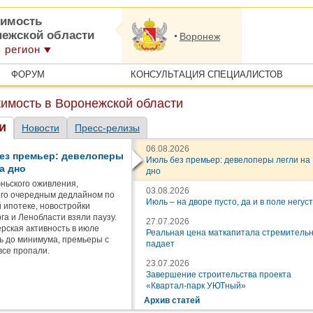
имость
нежской области
Воронеж
 регион
ФОРУМ
КОНСУЛЬТАЦИЯ СПЕЦИАЛИСТОВ
имость в Воронежской области
и
Новости
Пресс-релизы
06.08.2026
ез премьер: девелоперы
Июль без премьер: девелоперы легли на
а дно
дно
ньского оживления,
03.08.2026
го очередным дедлайном по
Июль – на дворе пусто, да и в поле негус
 ипотеке, новостройки
га и Ленобласти взяли паузу.
27.07.2026
рская активность в июле
Реальная цена маткапитала стремитель
ь до минимума, премьеры с
падает
все пропали.
23.07.2026
Завершение строительства проекта
«Квартал-парк УЮТный»
Архив статей