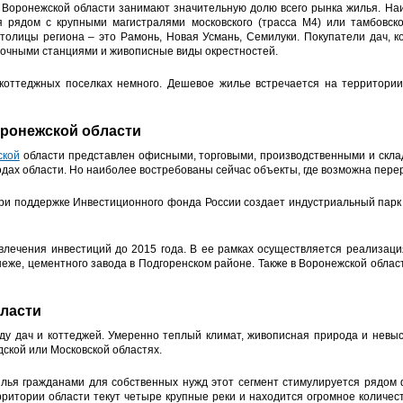
 Воронежской области занимают значительную долю всего рынка жилья. На
 рядом с крупными магистралями московского (трасса М4) или тамбовск
толицы региона – это Рамонь, Новая Усмань, Семилуки. Покупатели дач, к
дочными станциями и живописные виды окрестностей.
 коттеджных поселках немного. Дешевое жилье встречается на территории
ронежской области
ской
области представлен офисными, торговыми, производственными и скл
дах области. Но наиболее востребованы сейчас объекты, где возможна пере
ри поддержке Инвестиционного фонда России создает индустриальный парк 
влечения инвестиций до 2015 года. В ее рамках осуществляется реализаци
неже, цементного завода в Подгоренском районе. Также в Воронежской обла
бласти
нду дач и коттеджей. Умеренно теплый климат, живописная природа и невы
дской или Московской областях.
ья гражданами для собственных нужд этот сегмент стимулируется рядом ф
ерритории области текут четыре крупные реки и находится огромное количе