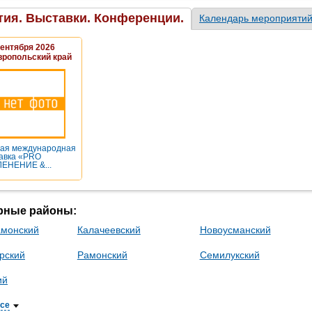
ия. Выставки. Конференции.
Календарь мероприяти
Сентября 2026
вропольский край
ая международная
авка «PRO
ЕНЕНИЕ &...
рные районы:
монский
Калачеевский
Новоусманский
рский
Рамонский
Семилукский
ий
все