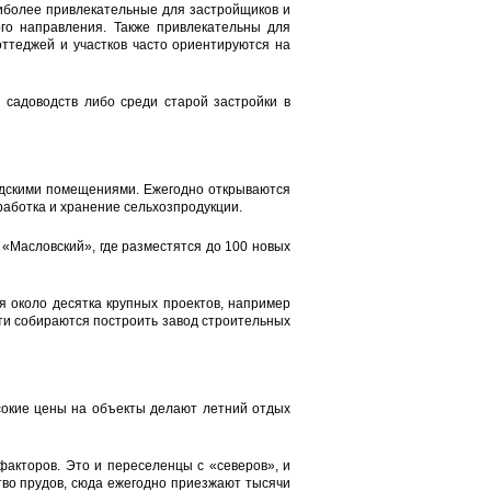
иболее привлекательные для застройщиков и
ого направления. Также привлекательны для
оттеджей и участков часто ориентируются на
 садоводств либо среди старой застройки в
адскими помещениями. Ежегодно открываются
работка и хранение сельхозпродукции.
«Масловский», где разместятся до 100 новых
я около десятка крупных проектов, например
сти собираются построить завод строительных
сокие цены на объекты делают летний отдых
акторов. Это и переселенцы с «северов», и
ство прудов, сюда ежегодно приезжают тысячи