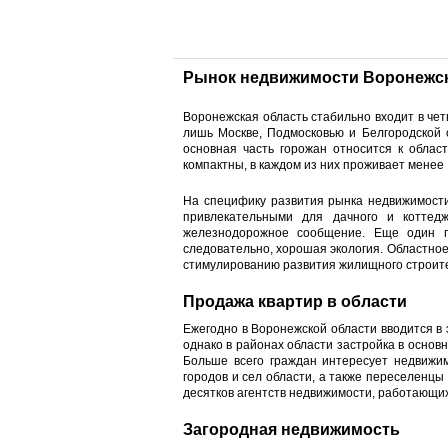
Рынок недвижимости Воронежск
Воронежская область стабильно входит в че
лишь Москве, Подмосковью и Белгородской 
основная часть горожан относится к облас
компактны, в каждом из них проживает менее
На специфику развития рынка недвижимости
привлекательными для дачного и коттед
железнодорожное сообщение. Еще один п
следовательно, хорошая экология. Областно
стимулированию развития жилищного строите
Продажа квартир в области
Ежегодно в Воронежской области вводится в 
однако в районах области застройка в осно
Больше всего граждан интересует недвижим
городов и сел области, а также переселенцы 
десятков агентств недвижимости, работающих к
Загородная недвижимость