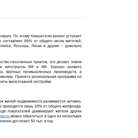
круге. По этому показателю регион уступает
е составляет 66% от общего числа жителей,
лебск, Россошь, Лиски и другие – довольно
ства населенных пунктов, что делает земли
ные автотрассы М4 и М6. Хорошо развито
сь крупных промышленных производств, а
омплекс. Принята региональная программа по
екты малоэтажной застройки.
нок жилой недвижимости развивается активно,
ма приходится лишь 20% от общего жилфонда.
реди покупателей доминируют жители других
бласти
можно обратиться в одно из нескольких
гионе достигает 50 тыс. в год.