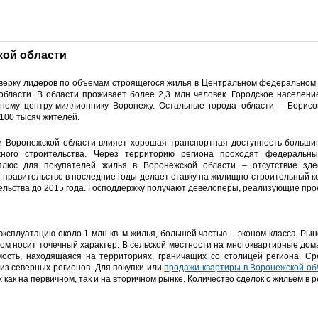
ой области
тверку лидеров по объемам строящегося жилья в Центральном федеральном о
области. В области проживает более 2,3 млн человек. Городское населени
тному центру-миллионнику Воронежу. Остальные города области – Борисог
 100 тысяч жителей.
 Воронежской области влияет хорошая транспортная доступность большин
жного строительства. Через территорию региона проходят федераль
люс для покупателей жилья в Воронежской области – отсутствие зде
е правительство в последние годы делает ставку на жилищно-строительный к
льства до 2015 года. Господдержку получают девелоперы, реализующие про
эксплуатацию около 1 млн кв. м жилья, большей частью – эконом-класса. Ры
вном носит точечный характер. В сельской местности на многоквартирные до
ость, находящаяся на территориях, граничащих со столицей региона. С
из северных регионов. Для покупки или
продажи квартиры в Воронежской о
ак на первичном, так и на вторичном рынке. Количество сделок с жильем в ре