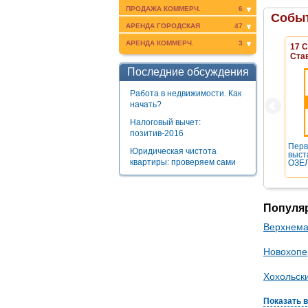
ПРОДАЖА КОММЕРЧ.
6
Событ
АРЕНДА ГОРОДСКАЯ
47
АРЕНДА КОММЕРЧ.
3
17 
Ста
Последние обсуждения
Работа в недвижимости. Как
начать?
Налоговый вычет:
позитив-2016
Перв
Юридическая чистота
выст
квартиры: проверяем сами
ОЗЕЛ
Популя
Верхнема
Новохопе
Хохольск
Показать 