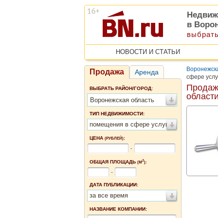
Недвиж
в Воро
выбрать
НОВОСТИ И СТАТЬИ
Воронежск
Продажа
Аренда
сфере услу
Продаж
ВЫБРАТЬ РАЙОН/ГОРОД:
област
Воронежская область
ТИП НЕДВИЖИМОСТИ:
помещения в сфере услуг
ЦЕНА
:
(РУБЛЕЙ)
-
2
ОБЩАЯ ПЛОЩАДЬ
(М
):
-
ДАТА ПУБЛИКАЦИИ:
за все время
НАЗВАНИЕ КОМПАНИИ: