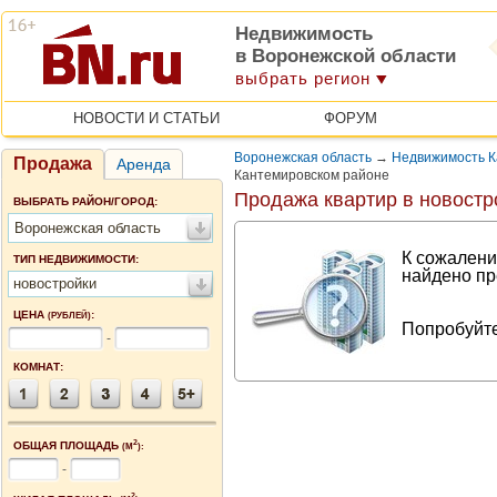
Недвижимость
в Воронежской области
выбрать регион
НОВОСТИ И СТАТЬИ
ФОРУМ
Воронежская область
→
Недвижимость К
Продажа
Аренда
Кантемировском районе
Продажа квартир в новостр
ВЫБРАТЬ РАЙОН/ГОРОД:
Воронежская область
К сожалени
ТИП НЕДВИЖИМОСТИ:
найдено пр
новостройки
ЦЕНА
:
(РУБЛЕЙ)
Попробуйте
-
КОМНАТ:
2
ОБЩАЯ ПЛОЩАДЬ
(М
):
-
2