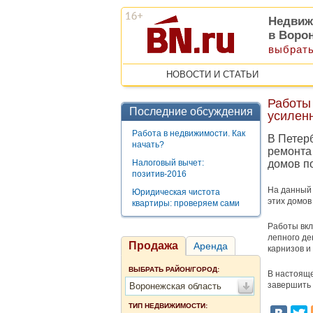
Недвиж
в Воро
выбрать
НОВОСТИ И СТАТЬИ
Работы
Последние обсуждения
усилен
Работа в недвижимости. Как
В Петер
начать?
ремонта
Налоговый вычет:
домов по
позитив-2016
На данный 
Юридическая чистота
этих домов
квартиры: проверяем сами
Работы вкл
лепного де
Продажа
Аренда
карнизов и
ВЫБРАТЬ РАЙОН/ГОРОД:
В настояще
завершить 
Воронежская область
ТИП НЕДВИЖИМОСТИ: