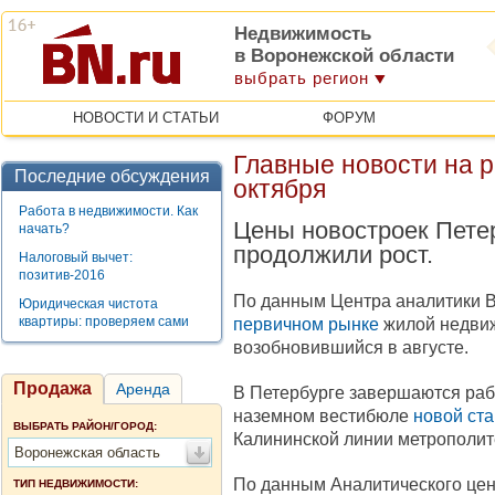
Недвижимость
в Воронежской области
выбрать регион
НОВОСТИ И СТАТЬИ
ФОРУМ
Главные новости на 
Последние обсуждения
октября
Работа в недвижимости. Как
Цены новостроек Пете
начать?
продолжили рост.
Налоговый вычет:
позитив-2016
По данным Центра аналитики BN
Юридическая чистота
квартиры: проверяем сами
первичном рынке
жилой недвиж
возобновившийся в августе.
Продажа
Аренда
В Петербурге завершаются раб
наземном вестибюле
новой ст
ВЫБРАТЬ РАЙОН/ГОРОД:
Калининской линии метрополит
Воронежская область
По данным Аналитического цен
ТИП НЕДВИЖИМОСТИ: