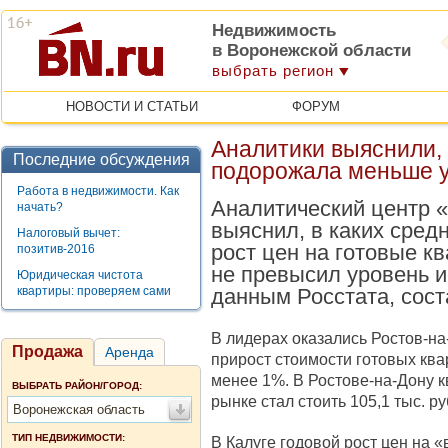
Недвижимость
в Воронежской области
выбрать регион
НОВОСТИ И СТАТЬИ
ФОРУМ
Аналитики выяснили, 
Последние обсуждения
подорожала меньше 
Работа в недвижимости. Как
Аналитический центр 
начать?
выяснил, в каких сред
Налоговый вычет:
рост цен на готовые к
позитив-2016
не превысил уровень и
Юридическая чистота
квартиры: проверяем сами
данным Росстата, сост
В лидерах оказались Ростов-на
Продажа
Аренда
прирост стоимости готовых ква
менее 1%. В Ростове-на-Дону 
ВЫБРАТЬ РАЙОН/ГОРОД:
рынке стал стоить 105,1 тыс. ру
Воронежская область
ТИП НЕДВИЖИМОСТИ:
В Калуге годовой рост цен на «