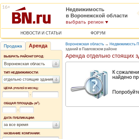
Недвижимость
в Воронежской области
выбрать регион
НОВОСТИ И СТАТЬИ
ФОРУМ
Воронежская область
→
Недвижимость П
Аренда
Продажа
зданий в Павловском районе
Аренда отдельно стоящих з
ВЫБРАТЬ РАЙОН/ГОРОД:
Воронежская область
К сожалени
ТИП НЕДВИЖИМОСТИ:
найдено пр
отдельно стоящие здания
ЦЕНА
:
(РУБЛЕЙ В МЕСЯЦ)
Попробуйте
-
2
ОБЩАЯ ПЛОЩАДЬ
(М
):
-
ДАТА ПУБЛИКАЦИИ:
за все время
НАЗВАНИЕ КОМПАНИИ: