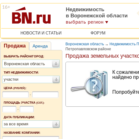
Недвижимость
в Воронежской области
выбрать регион
НОВОСТИ И СТАТЬИ
ФОРУМ
Воронежская область
→
Недвижимость П
Продажа
Аренда
Петропавловском районе
Продажа земельных участк
ВЫБРАТЬ РАЙОН/ГОРОД:
Воронежская область
К сожалени
ТИП НЕДВИЖИМОСТИ:
найдено пр
участки
ЦЕНА
:
(РУБЛЕЙ)
Попробуйте
-
ПЛОЩАДЬ УЧАСТКА
(СОТ.):
-
ДАТА ПУБЛИКАЦИИ:
за все время
НАЗВАНИЕ КОМПАНИИ: