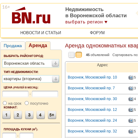
Недвижимость
в Воронежской области
выбрать регион
НОВОСТИ И СТАТЬИ
ФОРУМ
Аренда однокомнатных квар
Аренда
Продажа
45
объявлений
Сортировать по
ВЫБРАТЬ РАЙОН/ГОРОД:
Воронежская область
Адрес
ТИП НЕДВИЖИМОСТИ:
Воронеж, Московский пр. 10
5
квартиры (вторичка)
ЦЕНА
:
Воронеж, Московский пр. 7
(РУБЛЕЙ В МЕСЯЦ)
3
-
Воронеж, Московский пр. 30
4
на срок
посуточно
КОМНАТ:
Воронеж, Московский пр. 12
5
Воронеж, Московский пр. 24
5
2
ПЛОЩАДЬ КУХНИ
(М
):
Воронеж, Московский пр. 32
5
-