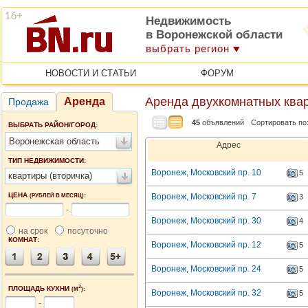
Недвижимость
в Воронежской области
выбрать регион
НОВОСТИ И СТАТЬИ
ФОРУМ
Аренда двухкомнатных квар
Аренда
Продажа
45
объявлений
Сортировать по
ВЫБРАТЬ РАЙОН/ГОРОД:
Воронежская область
Адрес
ТИП НЕДВИЖИМОСТИ:
Воронеж, Московский пр. 10
5
квартиры (вторичка)
ЦЕНА
:
Воронеж, Московский пр. 7
(РУБЛЕЙ В МЕСЯЦ)
3
-
Воронеж, Московский пр. 30
4
на срок
посуточно
КОМНАТ:
Воронеж, Московский пр. 12
5
Воронеж, Московский пр. 24
5
2
ПЛОЩАДЬ КУХНИ
(М
):
Воронеж, Московский пр. 32
5
-