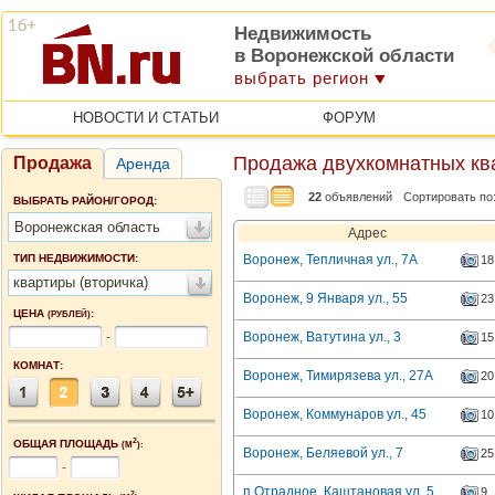
Недвижимость
в Воронежской области
выбрать регион
НОВОСТИ И СТАТЬИ
ФОРУМ
Продажа двухкомнатных кв
Продажа
Аренда
22
объявлений
Сортировать по
ВЫБРАТЬ РАЙОН/ГОРОД:
Воронежская область
Адрес
ТИП НЕДВИЖИМОСТИ:
Воронеж, Тепличная ул., 7А
18
квартиры (вторичка)
Воронеж, 9 Января ул., 55
23
ЦЕНА
:
(РУБЛЕЙ)
-
Воронеж, Ватутина ул., 3
15
КОМНАТ:
Воронеж, Тимирязева ул., 27А
20
Воронеж, Коммунаров ул., 45
10
2
ОБЩАЯ ПЛОЩАДЬ
(М
):
Воронеж, Беляевой ул., 7
25
-
п Отрадное, Каштановая ул, 5
9
2