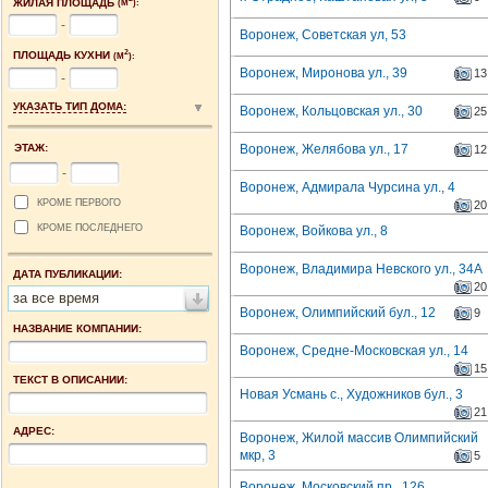
ЖИЛАЯ ПЛОЩАДЬ
(М
):
-
Воронеж, Советская ул, 53
2
ПЛОЩАДЬ КУХНИ
(М
):
Воронеж, Миронова ул., 39
13
-
УКАЗАТЬ ТИП ДОМА:
Воронеж, Кольцовская ул., 30
25
ЭТАЖ:
Воронеж, Желябова ул., 17
12
-
Воронеж, Адмирала Чурсина ул., 4
КРОМЕ ПЕРВОГО
20
КРОМЕ ПОСЛЕДНЕГО
Воронеж, Войкова ул., 8
Воронеж, Владимира Невского ул., 34А
ДАТА ПУБЛИКАЦИИ:
20
за все время
Воронеж, Олимпийский бул., 12
9
НАЗВАНИЕ КОМПАНИИ:
Воронеж, Средне-Московская ул., 14
15
ТЕКСТ В ОПИСАНИИ:
Новая Усмань с., Художников бул., 3
21
АДРЕС:
Воронеж, Жилой массив Олимпийский
мкр, 3
5
Воронеж, Московский пр., 126