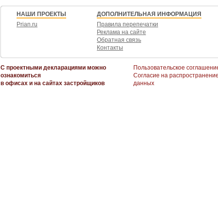
НАШИ ПРОЕКТЫ
ДОПОЛНИТЕЛЬНАЯ ИНФОРМАЦИЯ
?? Участок позволяет разместить все необходимое для комфортной жизни
Prian.ru
Правила перепечатки
Реклама на сайте
?? брусчатка по всему периметру дома
Обратная связь
Контакты
?? профессиональный газон
??автополив каждые 25 м.
С проектными декларациями можно
Пользовательское соглашени
ознакомиться
Согласие на распространени
в офисах и на сайтах застройщиков
данных
Имеется функционирующая баня-
теплый пол по всему дому
санузел. душевая
парная.
Так же, на участке имеется хоз. постройка под инвентарь.
Хорошие подъездные пути, асфальт до дома.
Хорошая инфраструктура рядом (поликлиника, магазин, остановка обществ
.