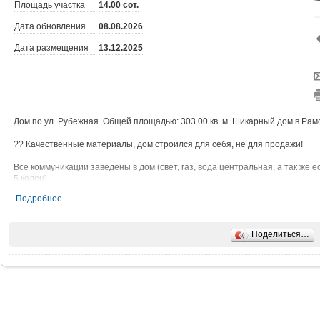
Площадь участка
14.00 сот.
Дата обновления
08.08.2026
Дата размещения
13.12.2025
Дом по ул. Рубежная. Общей площадью: 303.00 кв. м. Шикарный дом в Рам
?? Качественные материалы, дом строился для себя, не для продажи!
Все коммуникации заведены в дом (свет, газ, вода центральная, а так же е
5 колец) .
Подробнее
?? Отделка дома позволяет реализовать все Ваши дизайнерские решения
?Планировка продумана до мелочей, абсолютно без ненужной площади-
Поделиться…
огромная кухня-гостиная, с выходом на террасу.,
4 спальни (кабинет, детские, а так же мастер-спальня, с санузлом, гардеро
2 санузла (помимо санузла в Мастер-спальне) .,
просторная, отдельная гардеробная, которая позволит разместить все В
гараж (вместимость - 2 автомобиля) .,
отдельная котельная.,
большое подвальное помещение (30 кв. м. ) .