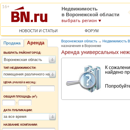
Недвижимость
в Воронежской области
выбрать регион
НОВОСТИ И СТАТЬИ
ФОРУМ
Воронежская область
→
Недвижимость 
Аренда
Продажа
назначения в Воронеже
Аренда универсальных не
ВЫБРАТЬ РАЙОН/ГОРОД:
Воронежская область
К сожалени
ТИП НЕДВИЖИМОСТИ:
найдено пр
помещения различного назначения
ЦЕНА
:
(РУБЛЕЙ В МЕСЯЦ)
Попробуйте
-
2
ОБЩАЯ ПЛОЩАДЬ
(М
):
-
ДАТА ПУБЛИКАЦИИ:
за все время
НАЗВАНИЕ КОМПАНИИ: