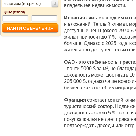
квартиры (вторичка)
владельцев недвижимости.
ЦЕНА
:
(РУБЛЕЙ)
Испания
считается одним из с
-
и вложений. Теплый климат, мо
доступные цены (около 2970 €/
жилья приносит до 7 % годовых
больше. Однако с 2025 года «зо
жительство доступен только ф
ОАЭ
- это стабильность, прест
- почти 5000 $ за м², но благод
доходность может достигать 10
205 000 $, однако чаще всего
бизнеса как способ иммиграции
Франция
сочетает мягкий клим
туристический сектор. Недвижи
доходность - около 5 %, но в р
покупка жилья не дает права н
подтверждать доходы или откр