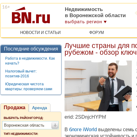
Недвижимость
в Воронежской области
выбрать регион
НОВОСТИ И СТАТЬИ
ФОРУМ
Лучшие страны для п
Последние обсуждения
рубежом - обзор клю
Работа в недвижимости. Как
начать?
Налоговый вычет:
позитив-2016
Юридическая чистота
квартиры: проверяем сами
Продажа
Аренда
erid: 2SDnjcHYPhf
ВЫБРАТЬ РАЙОН/ГОРОД:
Воронежская область
В
блоге iWorld
выделены семь ст
ТИП НЕДВИЖИМОСТИ:
экономическая устойчивость и