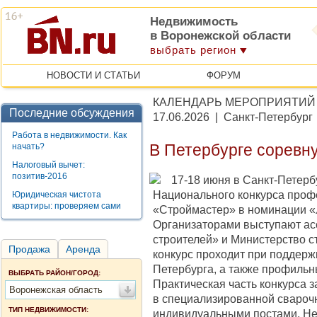
Недвижимость
в Воронежской области
выбрать регион
НОВОСТИ И СТАТЬИ
ФОРУМ
КАЛЕНДАРЬ МЕРОПРИЯТИЙ
Последние обсуждения
17.06.2026 | Санкт-Петербург
Работа в недвижимости. Как
начать?
В Петербурге соревн
Налоговый вычет:
позитив-2016
17-18 июня в Санкт-Петерб
Национального конкурса проф
Юридическая чистота
квартиры: проверяем сами
«Строймастер» в номинации «
Организаторами выступают а
строителей» и Министерство с
Продажа
Аренда
конкурс проходит при поддержк
Петербурга, а также профильн
ВЫБРАТЬ РАЙОН/ГОРОД:
Практическая часть конкурса 
Воронежская область
в специализированной свароч
ТИП НЕДВИЖИМОСТИ:
индивидуальными постами, Нев