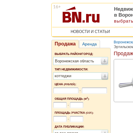
Недвиж
в Воро
выбрать
НОВОСТИ И СТАТЬИ
Воронежск
Продажа
Аренда
Эртильско
Продаж
ВЫБРАТЬ РАЙОН/ГОРОД:
Воронежская область
ТИП НЕДВИЖИМОСТИ:
коттеджи
ЦЕНА
:
(РУБЛЕЙ)
-
2
ОБЩАЯ ПЛОЩАДЬ
(М
):
-
ПЛОЩАДЬ УЧАСТКА
(СОТ.):
-
ДАТА ПУБЛИКАЦИИ: