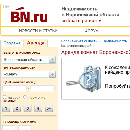
Недвижимость
в Воронежской области
выбрать регион
НОВОСТИ И СТАТЬИ
ФОРУМ
Воронежская область
→
Недвижимость К
Аренда
Продажа
Калачеевском районе
Аренда комнат Воронежско
ВЫБРАТЬ РАЙОН/ГОРОД:
Воронежская область
К сожалени
ТИП НЕДВИЖИМОСТИ:
найдено пр
комнаты
ЦЕНА
:
(РУБЛЕЙ В МЕСЯЦ)
Попробуйте
-
на срок
посуточно
КОМНАТ:
2
ПЛОЩАДЬ КУХНИ
(М
):
-