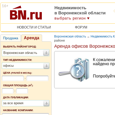
Недвижимость
в Воронежской области
выбрать регион
НОВОСТИ И СТАТЬИ
ФОРУМ
Воронежская область
→
Недвижимость К
Аренда
Продажа
районе
Аренда офисов Воронежско
ВЫБРАТЬ РАЙОН/ГОРОД:
Воронежская область
К сожалени
ТИП НЕДВИЖИМОСТИ:
найдено пр
офисы
ЦЕНА
:
(РУБЛЕЙ В МЕСЯЦ)
Попробуйте
-
2
ОБЩАЯ ПЛОЩАДЬ
(М
):
-
ДАТА ПУБЛИКАЦИИ:
за все время
НАЗВАНИЕ КОМПАНИИ: