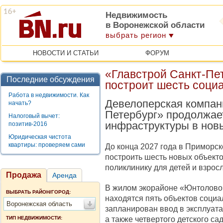
Недвижимость
в Воронежской области
выбрать регион
НОВОСТИ И СТАТЬИ
ФОРУМ
«Главстрой Санкт-Пет
Последние обсуждения
построит шесть соци
Работа в недвижимости. Как
Девелоперская компан
начать?
Петербург» продолжае
Налоговый вычет:
инфраструктуры в нов
позитив-2016
Юридическая чистота
квартиры: проверяем сами
До конца 2027 года в Приморс
построить шесть новых объектов
поликлинику для детей и взрос
Продажа
Аренда
В жилом экорайоне «Юнтолово»
ВЫБРАТЬ РАЙОН/ГОРОД:
находятся пять объектов социа
Воронежская область
запланирован ввод в эксплуата
а также четвертого детского са
ТИП НЕДВИЖИМОСТИ: