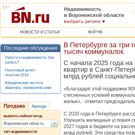
Недвижимость
в Воронежской области
выбрать регион
НОВОСТИ И СТАТЬИ
ФОРУМ
В Петербурге за три 
Последние обсуждения
тысяч коммуналок
Работа в недвижимости. Как
С начала 2025 года н
начать?
квартир в Санкт‑Петер
Налоговый вычет:
млрд рублей социальн
позитив-2016
Юридическая чистота
квартиры: проверяем сами
«Благодаря этой поддержке 809
стесненных условий коммунало
жилье», - отметил председател
Продажа
Аренда
С 2020 года в Петербурге расс
ВЫБРАТЬ РАЙОН/ГОРОД:
Улучшить жилищные условия см
Воронежская область
2027 годов в бюджете на расс
млрд рублей. Эти средства поз
ТИП НЕДВИЖИМОСТИ: