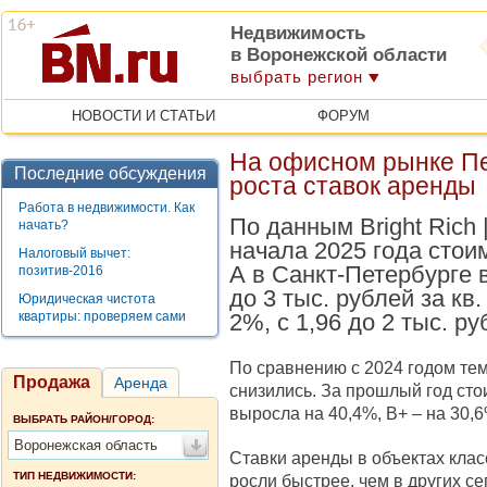
Недвижимость
в Воронежской области
выбрать регион
НОВОСТИ И СТАТЬИ
ФОРУМ
На офисном рынке Пе
Последние обсуждения
роста ставок аренды
Работа в недвижимости. Как
По данным Bright Rich 
начать?
начала 2025 года стои
Налоговый вычет:
А в Санкт-Петербурге 
позитив-2016
до 3 тыс. рублей за кв.
Юридическая чистота
квартиры: проверяем сами
2%, с 1,96 до 2 тыс. ру
По сравнению с 2024 годом те
Продажа
Аренда
снизились. За прошлый год сто
выросла на 40,4%, B+ – на 30,6
ВЫБРАТЬ РАЙОН/ГОРОД:
Воронежская область
Ставки аренды в объектах клас
ТИП НЕДВИЖИМОСТИ:
росли быстрее, чем в других се