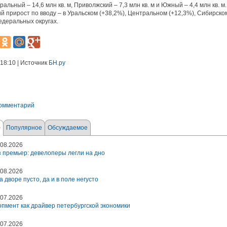
альный – 14,6 млн кв. м, Приволжский – 7,3 млн кв. м и Южный – 4,4 млн кв. м.
 прирост по вводу – в Уральском (+38,2%), Центральном (+12,3%), Сибирско
едеральных округах.
 18:10 | Источник
БН.ру
комментарий
е
Популярное
Обсуждаемое
08.2026
 премьер: девелоперы легли на дно
08.2026
а дворе пусто, да и в поле негусто
07.2026
пмент как драйвер петербургской экономики
07.2026