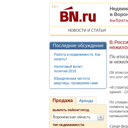
Недвиж
в Воро
выбрать
НОВОСТИ И СТАТЬИ
В Росси
Последние обсуждения
нежило
Работа в недвижимости. Как
По итога
начать?
м нежил
Налоговый вычет:
позитив-2016
Об этом со
что этот о
Юридическая чистота
квартиры: проверяем сами
«В структу
здания - 12
Продажа
Аренда
По словам 
сегменте а
ВЫБРАТЬ РАЙОН/ГОРОД:
положитель
промышленн
Воронежская область
ТИП НЕДВИЖИМОСТИ:
Среди феде