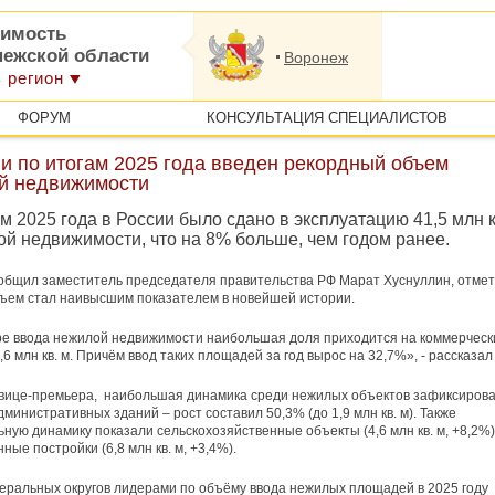
имость
нежской области
Воронеж
 регион
ФОРУМ
КОНСУЛЬТАЦИЯ СПЕЦИАЛИСТОВ
и по итогам 2025 года введен рекордный объем
й недвижимости
м 2025 года в России было сдано в эксплуатацию 41,5 млн к
ой недвижимости, что на 8% больше, чем годом ранее.
общил заместитель председателя правительства РФ Марат Хуснуллин, отмет
бъем стал наивысшим показателем в новейшей истории.
ре ввода нежилой недвижимости наибольшая доля приходится на коммерческ
,6 млн кв. м. Причём ввод таких площадей за год вырос на 32,7%», - рассказал
вице-премьера, наибольшая динамика среди нежилых объектов зафиксирова
дминистративных зданий – рост составил 50,3% (до 1,9 млн кв. м). Также
ную динамику показали сельскохозяйственные объекты (4,6 млн кв. м, +8,2%)
ые постройки (6,8 млн кв. м, +3,4%).
ральных округов лидерами по объёму ввода нежилых площадей в 2025 году