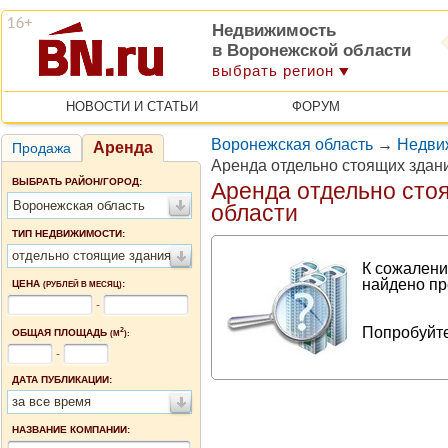
Недвижимость
в Воронежской области
выбрать регион
НОВОСТИ И СТАТЬИ
ФОРУМ
Воронежская область
→
Недви
Аренда
Продажа
Аренда отдельно стоящих здан
ВЫБРАТЬ РАЙОН/ГОРОД:
Аренда отдельно сто
Воронежская область
области
ТИП НЕДВИЖИМОСТИ:
отдельно стоящие здания
К сожалени
найдено пр
ЦЕНА
:
(РУБЛЕЙ В МЕСЯЦ)
-
Попробуйте
2
ОБЩАЯ ПЛОЩАДЬ
(М
):
-
ДАТА ПУБЛИКАЦИИ:
за все время
НАЗВАНИЕ КОМПАНИИ: