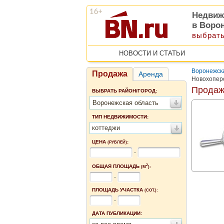
Недвиж
в Воро
выбрать
НОВОСТИ И СТАТЬИ
Воронежск
Продажа
Аренда
Новохопер
Продаж
ВЫБРАТЬ РАЙОН/ГОРОД:
Воронежская область
ТИП НЕДВИЖИМОСТИ:
коттеджи
ЦЕНА
:
(РУБЛЕЙ)
-
2
ОБЩАЯ ПЛОЩАДЬ
(М
):
-
ПЛОЩАДЬ УЧАСТКА
(СОТ.):
-
ДАТА ПУБЛИКАЦИИ: