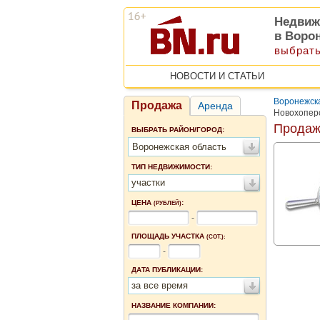
Недвиж
в Воро
выбрать
НОВОСТИ И СТАТЬИ
Воронежск
Продажа
Аренда
Новохопер
Продаж
ВЫБРАТЬ РАЙОН/ГОРОД:
Воронежская область
ТИП НЕДВИЖИМОСТИ:
участки
ЦЕНА
:
(РУБЛЕЙ)
-
ПЛОЩАДЬ УЧАСТКА
(СОТ.):
-
ДАТА ПУБЛИКАЦИИ:
за все время
НАЗВАНИЕ КОМПАНИИ: