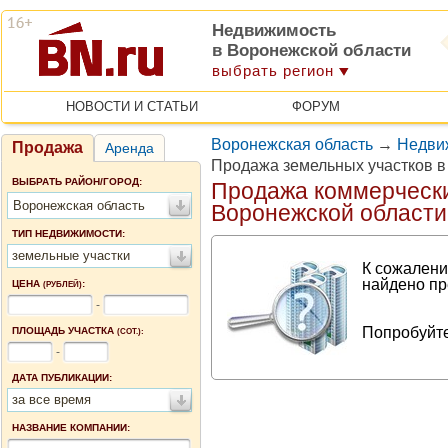
Недвижимость
в Воронежской области
выбрать регион
НОВОСТИ И СТАТЬИ
ФОРУМ
Воронежская область
→
Недви
Продажа
Аренда
Продажа земельных участков в
ВЫБРАТЬ РАЙОН/ГОРОД:
Продажа коммерчески
Воронежская область
Воронежской области
ТИП НЕДВИЖИМОСТИ:
земельные участки
К сожалени
найдено пр
ЦЕНА
:
(РУБЛЕЙ)
-
Попробуйте
ПЛОЩАДЬ УЧАСТКА
(СОТ.):
-
ДАТА ПУБЛИКАЦИИ:
за все время
НАЗВАНИЕ КОМПАНИИ: