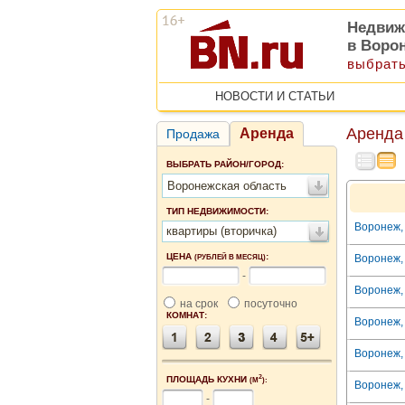
Недвиж
в Воро
выбрать
НОВОСТИ И СТАТЬИ
Аренда
Аренда
Продажа
ВЫБРАТЬ РАЙОН/ГОРОД:
Воронежская область
ТИП НЕДВИЖИМОСТИ:
Воронеж, 
квартиры (вторичка)
ЦЕНА
:
Воронеж, 
(РУБЛЕЙ В МЕСЯЦ)
-
Воронеж, 
на срок
посуточно
КОМНАТ:
Воронеж, 
Воронеж, 
2
ПЛОЩАДЬ КУХНИ
(М
):
Воронеж, 
-