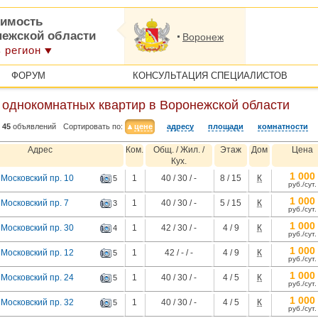
имость
нежской области
Воронеж
 регион
ФОРУМ
КОНСУЛЬТАЦИЯ СПЕЦИАЛИСТОВ
 однокомнатных квартир в Воронежской области
45
объявлений
Сортировать по:
цене
адресу
площади
комнатности
Адрес
Ком.
Общ. / Жил. /
Этаж
Дом
Цена
Кух.
1 000
Московский пр. 10
1
40 / 30 / -
8 / 15
К
5
руб./сут.
1 000
Московский пр. 7
1
40 / 30 / -
5 / 15
К
3
руб./сут.
1 000
Московский пр. 30
1
42 / 30 / -
4 / 9
К
4
руб./сут.
1 000
Московский пр. 12
1
42 / - / -
4 / 9
К
5
руб./сут.
1 000
Московский пр. 24
1
40 / 30 / -
4 / 5
К
5
руб./сут.
1 000
Московский пр. 32
1
40 / 30 / -
4 / 5
К
5
руб./сут.