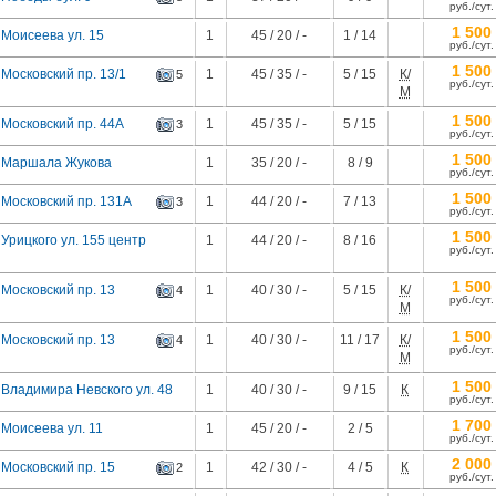
руб./сут.
1 500
 Моисеева ул. 15
1
45 / 20 / -
1 / 14
руб./сут.
1 500
Московский пр. 13/1
1
45 / 35 / -
5 / 15
К/
5
руб./сут.
М
1 500
Московский пр. 44А
1
45 / 35 / -
5 / 15
3
руб./сут.
1 500
 Маршала Жукова
1
35 / 20 / -
8 / 9
руб./сут.
1 500
 Московский пр. 131А
1
44 / 20 / -
7 / 13
3
руб./сут.
1 500
Урицкого ул. 155 центр
1
44 / 20 / -
8 / 16
руб./сут.
1 500
Московский пр. 13
1
40 / 30 / -
5 / 15
К/
4
руб./сут.
М
1 500
Московский пр. 13
1
40 / 30 / -
11 / 17
К/
4
руб./сут.
М
1 500
 Владимира Невского ул. 48
1
40 / 30 / -
9 / 15
К
руб./сут.
1 700
Моисеева ул. 11
1
45 / 20 / -
2 / 5
руб./сут.
2 000
Московский пр. 15
1
42 / 30 / -
4 / 5
К
2
руб./сут.