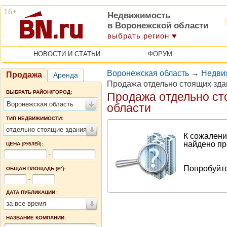
Недвижимость
в Воронежской области
выбрать регион
НОВОСТИ И СТАТЬИ
ФОРУМ
Воронежская область
→
Недви
Продажа
Аренда
Продажа отдельно стоящих зда
ВЫБРАТЬ РАЙОН/ГОРОД:
Продажа отдельно ст
Воронежская область
области
ТИП НЕДВИЖИМОСТИ:
отдельно стоящие здания
К сожалени
найдено пр
ЦЕНА
:
(РУБЛЕЙ)
-
Попробуйте
2
ОБЩАЯ ПЛОЩАДЬ
(М
):
-
ДАТА ПУБЛИКАЦИИ:
за все время
НАЗВАНИЕ КОМПАНИИ: