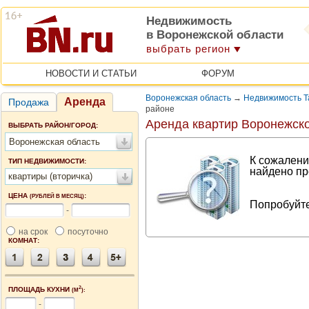
Недвижимость
в Воронежской области
выбрать регион
НОВОСТИ И СТАТЬИ
ФОРУМ
Воронежская область
→
Недвижимость Т
Аренда
Продажа
районе
Аренда квартир Воронежско
ВЫБРАТЬ РАЙОН/ГОРОД:
Воронежская область
К сожалени
ТИП НЕДВИЖИМОСТИ:
найдено пр
квартиры (вторичка)
ЦЕНА
:
(РУБЛЕЙ В МЕСЯЦ)
Попробуйте
-
на срок
посуточно
КОМНАТ:
2
ПЛОЩАДЬ КУХНИ
(М
):
-