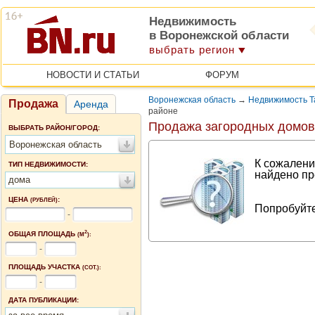
Недвижимость
в Воронежской области
выбрать регион
НОВОСТИ И СТАТЬИ
ФОРУМ
Воронежская область
→
Недвижимость Т
Продажа
Аренда
районе
Продажа загородных домов
ВЫБРАТЬ РАЙОН/ГОРОД:
Воронежская область
К сожалени
ТИП НЕДВИЖИМОСТИ:
найдено пр
дома
ЦЕНА
:
(РУБЛЕЙ)
Попробуйте
-
2
ОБЩАЯ ПЛОЩАДЬ
(М
):
-
ПЛОЩАДЬ УЧАСТКА
(СОТ.):
-
ДАТА ПУБЛИКАЦИИ: