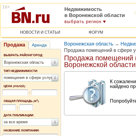
Недвижимость
в Воронежской области
выбрать регион
НОВОСТИ И СТАТЬИ
ФОРУМ
Воронежская область
→
Недви
Продажа
Аренда
Продажа помещений в сфере у
ВЫБРАТЬ РАЙОН/ГОРОД:
Продажа помещений в
Воронежская область
Воронежской области
ТИП НЕДВИЖИМОСТИ:
помещения в сфере услуг
К сожалени
найдено пр
ЦЕНА
:
(РУБЛЕЙ)
-
Попробуйте
2
ОБЩАЯ ПЛОЩАДЬ
(М
):
-
ДАТА ПУБЛИКАЦИИ:
за все время
НАЗВАНИЕ КОМПАНИИ: