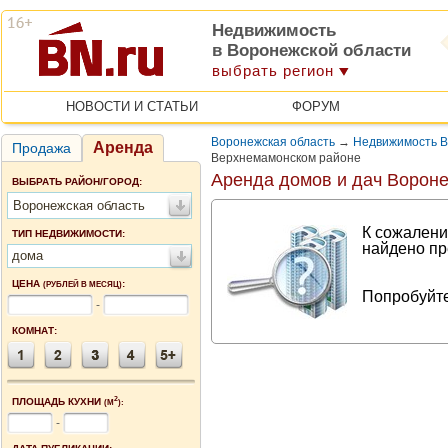
Недвижимость
в Воронежской области
выбрать регион
НОВОСТИ И СТАТЬИ
ФОРУМ
Воронежская область
→
Недвижимость В
Аренда
Продажа
Верхнемамонском районе
Аренда домов и дач Вороне
ВЫБРАТЬ РАЙОН/ГОРОД:
Воронежская область
К сожалени
ТИП НЕДВИЖИМОСТИ:
найдено пр
дома
ЦЕНА
:
(РУБЛЕЙ В МЕСЯЦ)
Попробуйте
-
КОМНАТ:
2
ПЛОЩАДЬ КУХНИ
(М
):
-