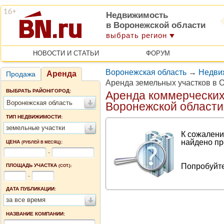
Недвижимость
в Воронежской области
выбрать регион
НОВОСТИ И СТАТЬИ
ФОРУМ
Воронежская область
→
Недви
Аренда
Продажа
Аренда земельных участков в 
ВЫБРАТЬ РАЙОН/ГОРОД:
Аренда коммерческих
Воронежская область
Воронежской области
ТИП НЕДВИЖИМОСТИ:
земельные участки
К сожалени
найдено пр
ЦЕНА
:
(РУБЛЕЙ В МЕСЯЦ)
-
Попробуйте
ПЛОЩАДЬ УЧАСТКА
(СОТ.):
-
ДАТА ПУБЛИКАЦИИ:
за все время
НАЗВАНИЕ КОМПАНИИ: