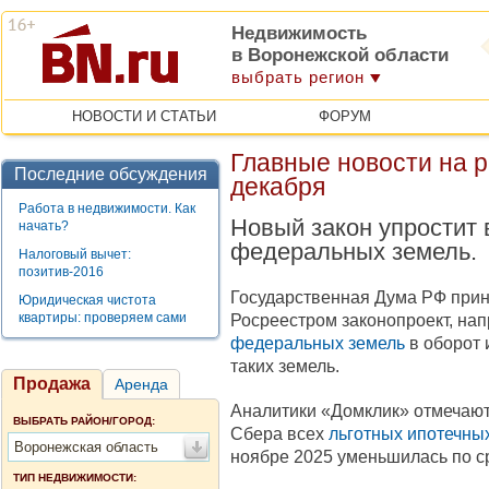
Недвижимость
в Воронежской области
выбрать регион
НОВОСТИ И СТАТЬИ
ФОРУМ
Главные новости на 
Последние обсуждения
декабря
Работа в недвижимости. Как
Новый закон упростит 
начать?
федеральных земель.
Налоговый вычет:
позитив-2016
Государственная Дума РФ прин
Юридическая чистота
квартиры: проверяем сами
Росреестром законопроект, на
федеральных земель
в оборот 
таких земель.
Продажа
Аренда
Аналитики «Домклик» отмечают
ВЫБРАТЬ РАЙОН/ГОРОД:
Сбера всех
льготных ипотечны
Воронежская область
ноябре 2025 уменьшилась по с
ТИП НЕДВИЖИМОСТИ: